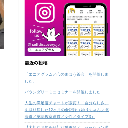
最近の投稿
「エニアグラムと心のまほう茶会」を開催しま
した。
バウンダリーミニセミナーを開催しました
人生の満足度チャートが激変！「自分らしさ」
を取り戻した12ヶ月の全記録（ゆりちゃん／北
海道／英語教室運営／女性／タイプ3）
【大切なお知らせ】活動再開と、セッション環